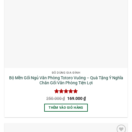
ĐỒ DÙNG GIA ĐÌNH
Bộ Mền Gối Ngủ Văn Phòng Totoro Vuông – Quà Tặng Ý Nghĩa
Chăn Gối Văn Phòng Tiện Lợi
Được xếp
Giá
Giá
250.000
₫
169.000
₫
gốc
hiện
hạng
5
5
là:
tại
sao
THÊM VÀO GIỎ HÀNG
250.000 ₫.
là:
169.000 ₫.