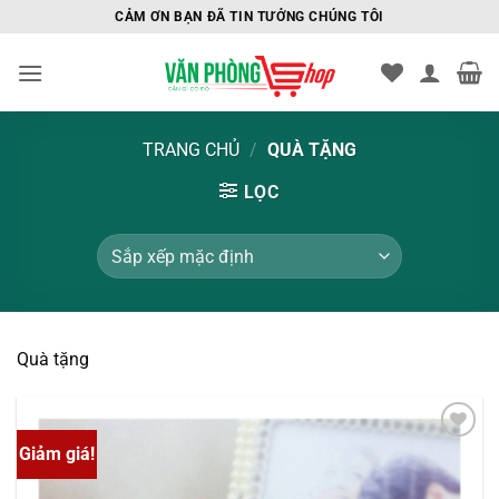
Bỏ
CẢM ƠN BẠN ĐÃ TIN TƯỞNG CHÚNG TÔI
qua
nội
dung
TRANG CHỦ
/
QUÀ TẶNG
LỌC
Quà tặng
Giảm giá!