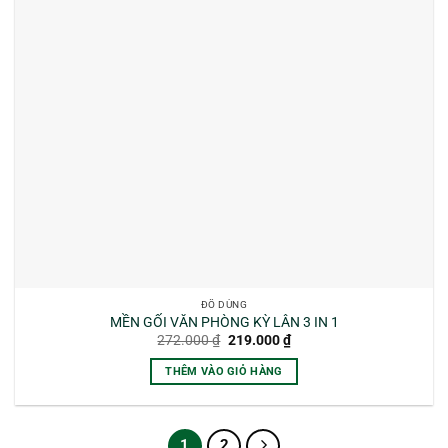
ĐỒ DÙNG
MỀN GỐI VĂN PHÒNG KỲ LÂN 3 IN 1
Giá
Giá
272.000
₫
219.000
₫
gốc
hiện
là:
tại
THÊM VÀO GIỎ HÀNG
272.000 ₫.
là:
219.000 ₫.
1
2