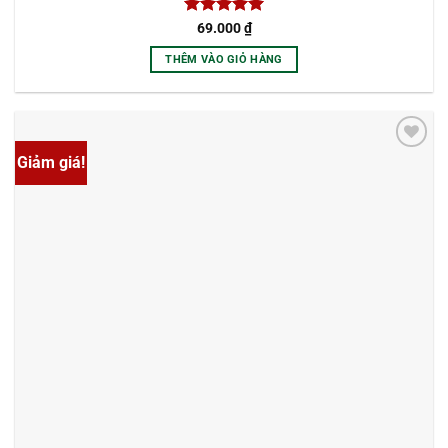
Được xếp
69.000
₫
hạng
5
5
sao
THÊM VÀO GIỎ HÀNG
Giảm giá!