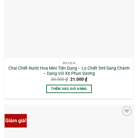
chọn
trên
trang
sản
phẩm
DU LỊCH
Chai Chiết Nước Hoa Mini Tiện Dụng – Lọ Chiết 5ml Sang Chảnh
– Dạng Vòi Xịt Phun Sương
Giá
Giá
30.000
₫
21.000
₫
gốc
hiện
là:
tại
THÊM VÀO GIỎ HÀNG
30.000 ₫.
là:
21.000 ₫.
Giảm giá!