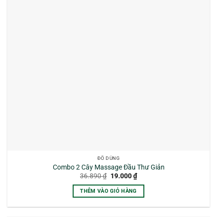
ĐỒ DÙNG
Combo 2 Cây Massage Đầu Thư Giản
Giá
Giá
36.890
₫
19.000
₫
gốc
hiện
là:
tại
THÊM VÀO GIỎ HÀNG
36.890 ₫.
là:
19.000 ₫.