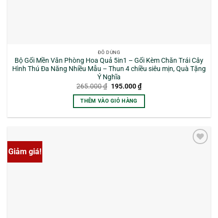
ĐỒ DÙNG
Bộ Gối Mền Văn Phòng Hoa Quả 5in1 – Gối Kèm Chăn Trái Cây
Hình Thú Đa Năng Nhiều Mẫu – Thun 4 chiều siêu mịn, Quà Tặng
Ý Nghĩa
Giá
Giá
265.000
₫
195.000
₫
gốc
hiện
là:
tại
THÊM VÀO GIỎ HÀNG
265.000 ₫.
là:
195.000 ₫.
Giảm giá!