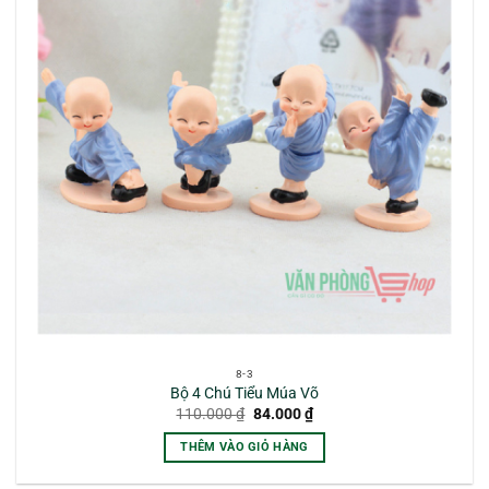
8-3
Bộ 4 Chú Tiểu Múa Võ
Giá
Giá
110.000
₫
84.000
₫
gốc
hiện
là:
tại
THÊM VÀO GIỎ HÀNG
110.000 ₫.
là:
84.000 ₫.