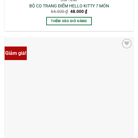
QUÀ TẶNG
BỘ CỌ TRANG ĐIỂM HELLO KITTY 7 MÓN
Giá
Giá
64.000
₫
48.000
₫
gốc
hiện
là:
tại
THÊM VÀO GIỎ HÀNG
64.000 ₫.
là:
48.000 ₫.
Giảm giá!