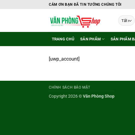
Bỏ
CẢM ƠN BẠN ĐÃ TIN TƯỞNG CHÚNG TÔI
qua
nội
dung
TRANG CHỦ
SẢN PHẨM
SẢN PHẨM B
[uwp_account]
CHÍNH SÁCH BẢO MẬT
Copyright 2026 ©
Văn Phòng Shop