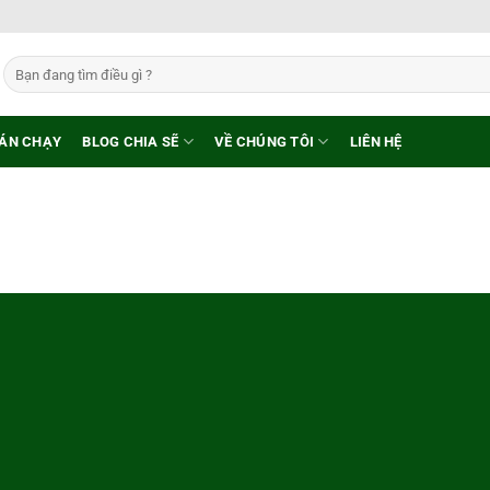
Tìm
kiếm:
ÁN CHẠY
BLOG CHIA SẼ
VỀ CHÚNG TÔI
LIÊN HỆ