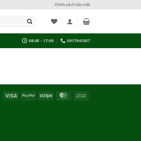
Chính sách bảo mật
08:00 - 17:00
0917941507
Visa
PayPal
Stripe
MasterCard
Cash
On
Delivery