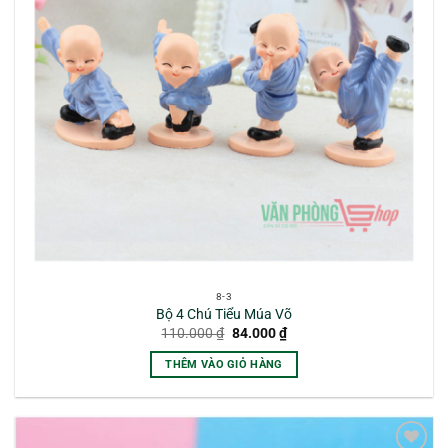
8-3
Bộ 4 Chú Tiểu Múa Võ
Giá
Giá
110.000
₫
84.000
₫
gốc
hiện
là:
tại
THÊM VÀO GIỎ HÀNG
110.000 ₫.
là:
84.000 ₫.