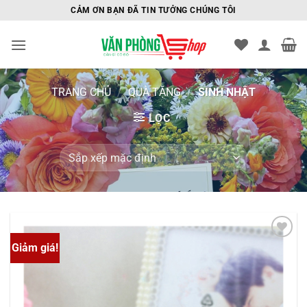
Bỏ
CẢM ƠN BẠN ĐÃ TIN TƯỞNG CHÚNG TÔI
qua
nội
dung
TRANG CHỦ
/
QUÀ TẶNG
/
SINH NHẬT
LỌC
Giảm giá!
Yêu
thích