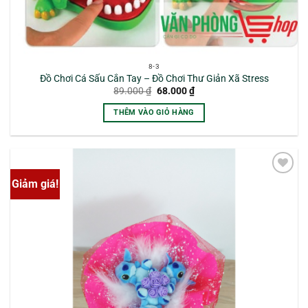
8-3
Đồ Chơi Cá Sấu Cắn Tay – Đồ Chơi Thư Giản Xã Stress
Giá
Giá
89.000
₫
68.000
₫
gốc
hiện
là:
tại
THÊM VÀO GIỎ HÀNG
89.000 ₫.
là:
68.000 ₫.
Giảm giá!
Yêu
thích