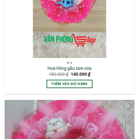
8-3
Hoa hồng gấu size vừa
Giá
Giá
180.000
₫
140.000
₫
gốc
hiện
là:
tại
THÊM VÀO GIỎ HÀNG
180.000 ₫.
là:
140.000 ₫.
Yêu
thích