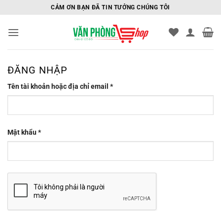
Bỏ
CẢM ƠN BẠN ĐÃ TIN TƯỞNG CHÚNG TÔI
qua
nội
dung
ĐĂNG NHẬP
Bắt
Tên tài khoản hoặc địa chỉ email
*
buộc
Bắt
Mật khẩu
*
buộc