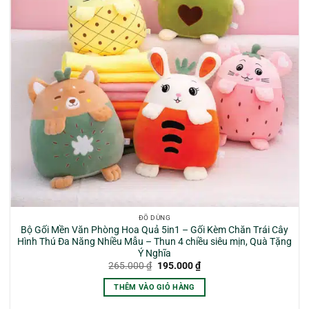
ĐỒ DÙNG
Bộ Gối Mền Văn Phòng Hoa Quả 5in1 – Gối Kèm Chăn Trái Cây
Hình Thú Đa Năng Nhiều Mẫu – Thun 4 chiều siêu mịn, Quà Tặng
Ý Nghĩa
Giá
Giá
265.000
₫
195.000
₫
gốc
hiện
là:
tại
THÊM VÀO GIỎ HÀNG
265.000 ₫.
là:
195.000 ₫.