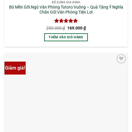
ĐỒ DÙNG GIA ĐÌNH
Bộ Mền Gối Ngủ Văn Phòng Totoro Vuông – Quà Tặng Ý Nghĩa
Chăn Gối Văn Phòng Tiện Lợi
Được xếp
Giá
Giá
250.000
₫
169.000
₫
gốc
hiện
hạng
5
5
là:
tại
sao
THÊM VÀO GIỎ HÀNG
250.000 ₫.
là:
169.000 ₫.
Giảm giá!