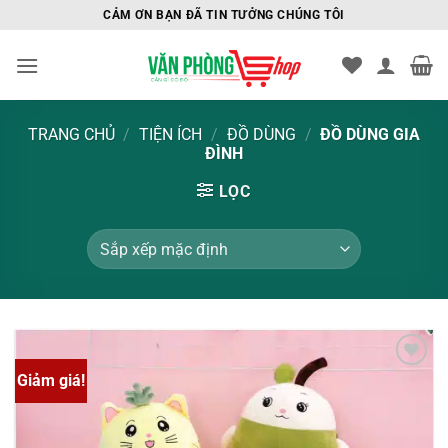
Bỏ
CẢM ƠN BẠN ĐÃ TIN TƯỞNG CHÚNG TÔI
qua
nội
dung
TRANG CHỦ
/
TIỆN ÍCH
/
ĐỒ DÙNG
/
ĐỒ DÙNG GIA
ĐÌNH
LỌC
Giảm giá!