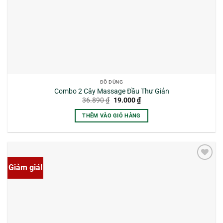
ĐỒ DÙNG
Combo 2 Cây Massage Đầu Thư Giản
Giá
Giá
36.890
₫
19.000
₫
gốc
hiện
là:
tại
THÊM VÀO GIỎ HÀNG
36.890 ₫.
là:
19.000 ₫.
Giảm giá!