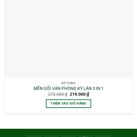
ĐỒ DÙNG
MỀN GỐI VĂN PHÒNG KỲ LÂN 3 IN 1
Giá
Giá
272.000
₫
219.000
₫
gốc
hiện
là:
tại
THÊM VÀO GIỎ HÀNG
272.000 ₫.
là:
219.000 ₫.