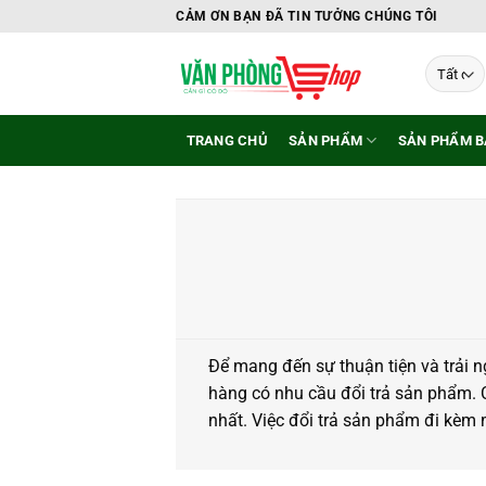
Bỏ
CẢM ƠN BẠN ĐÃ TIN TƯỞNG CHÚNG TÔI
qua
nội
dung
TRANG CHỦ
SẢN PHẨM
SẢN PHẨM B
Để mang đến sự thuận tiện và trải 
hàng có nhu cầu đổi trả sản phẩm.
nhất. Việc đổi trả sản phẩm đi kèm m