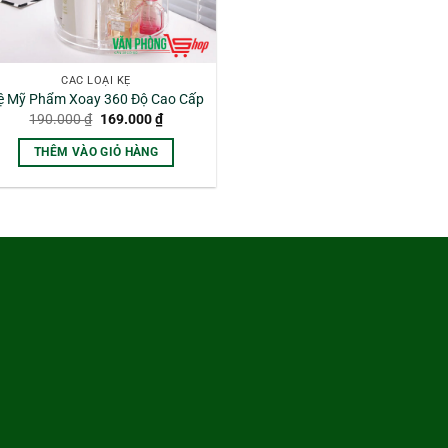
CÁC LOẠI KỆ
ệ Mỹ Phẩm Xoay 360 Độ Cao Cấp
Giá
Giá
190.000
₫
169.000
₫
gốc
hiện
là:
tại
THÊM VÀO GIỎ HÀNG
190.000 ₫.
là:
169.000 ₫.