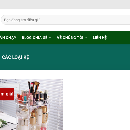
Tìm
kiếm:
ÁN CHẠY
BLOG CHIA SẼ
VỀ CHÚNG TÔI
LIÊN HỆ
CÁC LOẠI KỆ
ảm giá!