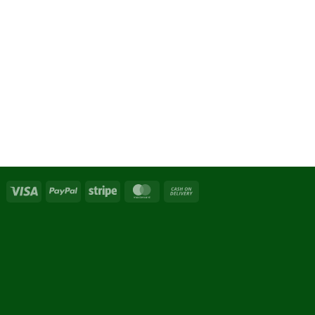
Visa
PayPal
Stripe
MasterCard
Cash
On
Delivery