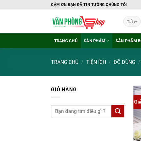
Bỏ
CẢM ƠN BẠN ĐÃ TIN TƯỞNG CHÚNG TÔI
qua
nội
dung
TRANG CHỦ
SẢN PHẨM
SẢN PHẨM B
TRANG CHỦ
/
TIỆN ÍCH
/
ĐỒ DÙNG
/
GIỎ HÀNG
Gi