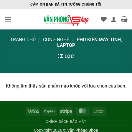
Bỏ
CẢM ƠN BẠN ĐÃ TIN TƯỞNG CHÚNG TÔI
qua
nội
dung
TRANG CHỦ
/
CÔNG NGHỆ
/
PHỤ KIỆN MÁY TÍNH,
LAPTOP
LỌC
Không tìm thấy sản phẩm nào khớp với lựa chọn của bạn.
Visa
PayPal
Stripe
MasterCard
Cash
On
CHÍNH SÁCH BẢO MẬT
Delivery
Copyright 2026 ©
Văn Phòng Shop