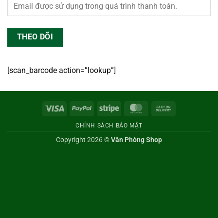
THEO DÕI
[scan_barcode action=”lookup”]
Visa
PayPal
Stripe
MasterCard
Cash
On
CHÍNH SÁCH BẢO MẬT
Delivery
Copyright 2026 ©
Văn Phòng Shop