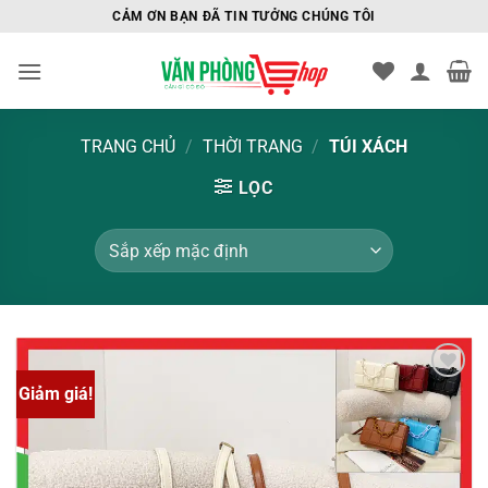
Bỏ
CẢM ƠN BẠN ĐÃ TIN TƯỞNG CHÚNG TÔI
qua
nội
dung
TRANG CHỦ
/
THỜI TRANG
/
TÚI XÁCH
LỌC
Giảm giá!