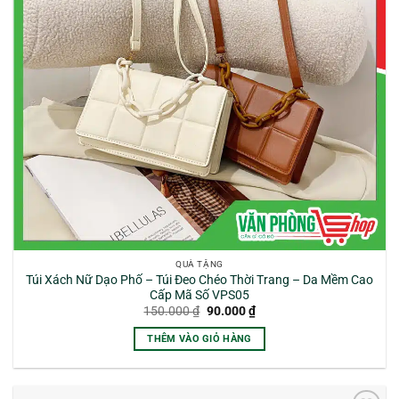
QUÀ TẶNG
Túi Xách Nữ Dạo Phố – Túi Đeo Chéo Thời Trang – Da Mềm Cao
Cấp Mã Số VPS05
Giá
Giá
150.000
₫
90.000
₫
gốc
hiện
là:
tại
THÊM VÀO GIỎ HÀNG
150.000 ₫.
là:
90.000 ₫.