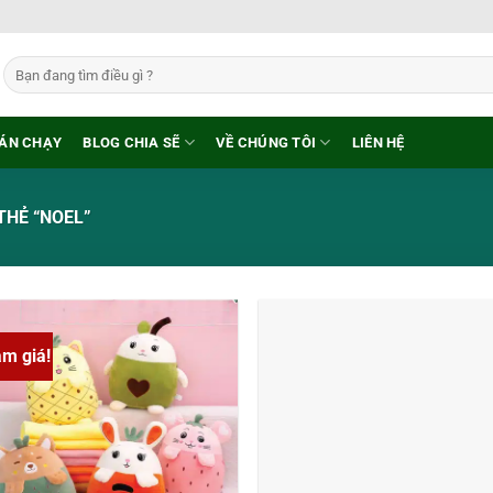
Tìm
kiếm:
ÁN CHẠY
BLOG CHIA SẼ
VỀ CHÚNG TÔI
LIÊN HỆ
HẺ “NOEL”
ảm giá!