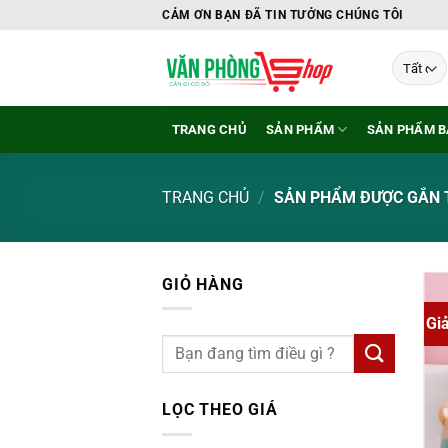
Bỏ
CẢM ƠN BẠN ĐÃ TIN TƯỞNG CHÚNG TÔI
qua
nội
dung
TRANG CHỦ
SẢN PHẨM
SẢN PHẨM B
TRANG CHỦ
/
SẢN PHẨM ĐƯỢC GẮN T
GIỎ HÀNG
Gi
LỌC THEO GIÁ