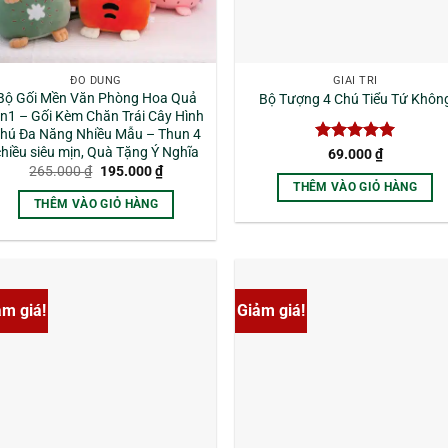
ĐỒ DÙNG
GIẢI TRÍ
Bộ Gối Mền Văn Phòng Hoa Quả
Bộ Tượng 4 Chú Tiểu Tứ Khôn
in1 – Gối Kèm Chăn Trái Cây Hình
hú Đa Năng Nhiều Mẫu – Thun 4
hiều siêu mịn, Quà Tặng Ý Nghĩa
Được xếp
69.000
₫
hạng
5
5
Giá
Giá
265.000
₫
195.000
₫
gốc
hiện
sao
THÊM VÀO GIỎ HÀNG
là:
tại
THÊM VÀO GIỎ HÀNG
265.000 ₫.
là:
195.000 ₫.
ảm giá!
Giảm giá!