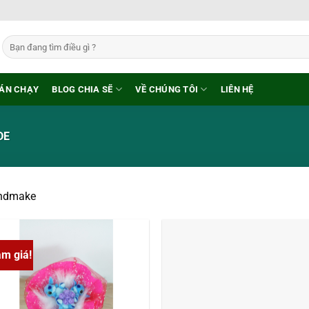
Tìm
kiếm:
ÁN CHẠY
BLOG CHIA SẼ
VỀ CHÚNG TÔI
LIÊN HỆ
DE
ndmake
ảm giá!