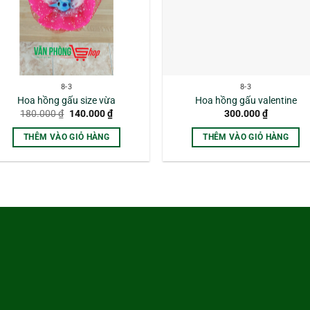
8-3
8-3
Hoa hồng gấu size vừa
Hoa hồng gấu valentine
Giá
Giá
180.000
₫
140.000
₫
300.000
₫
gốc
hiện
là:
tại
THÊM VÀO GIỎ HÀNG
THÊM VÀO GIỎ HÀNG
180.000 ₫.
là:
140.000 ₫.