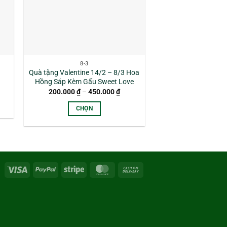
8-3
Quà tặng Valentine 14/2 – 8/3 Hoa
Hồng Sáp Kèm Gấu Sweet Love
Khoảng
200.000
₫
–
450.000
₫
giá:
từ
CHỌN
200.000 ₫
đến
Sản
450.000 ₫
phẩm
này
có
nhiều
Visa
PayPal
Stripe
MasterCard
Cash
biến
On
thể.
Delivery
Các
tùy
chọn