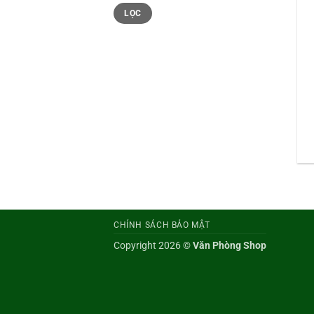
Giá
Giá
LỌC
tối
tối
thiểu
đa
CHÍNH SÁCH BẢO MẬT
Copyright 2026 ©
Văn Phòng Shop