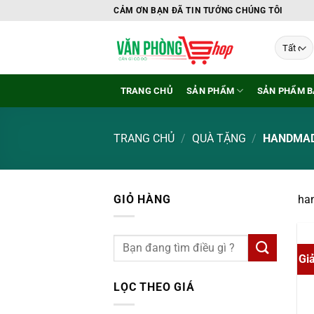
Bỏ
CẢM ƠN BẠN ĐÃ TIN TƯỞNG CHÚNG TÔI
qua
nội
dung
TRANG CHỦ
SẢN PHẨM
SẢN PHẨM B
TRANG CHỦ
/
QUÀ TẶNG
/
HANDMA
GIỎ HÀNG
ha
Gi
LỌC THEO GIÁ