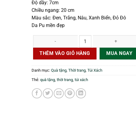
Độ dầy: 7cm
90.000 ₫.
Chiều ngang: 20 cm
Màu sắc: Đen, Trắng, Nâu, Xanh Biển, Đỏ Đô
Da Pu mền đẹp
Túi Xách Nữ Dạo Phố - Túi Đeo Chéo Thời Trang - Da
THÊM VÀO GIỎ HÀNG
MUA NGAY
Danh mục:
Quà tặng
,
Thời trang
,
Túi Xách
Thẻ:
quà tặng
,
thời trang
,
túi xách