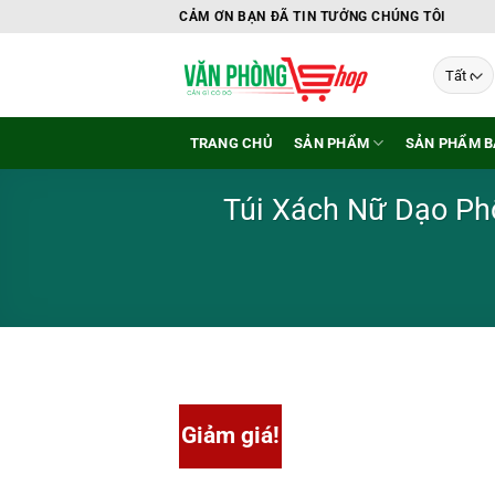
Bỏ
CẢM ƠN BẠN ĐÃ TIN TƯỞNG CHÚNG TÔI
qua
nội
dung
TRANG CHỦ
SẢN PHẨM
SẢN PHẨM B
Túi Xách Nữ Dạo Ph
Giảm giá!