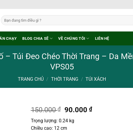
Tìm
kiếm:
ÁN CHẠY
BLOG CHIA SẼ
VỀ CHÚNG TÔI
LIÊN HỆ
ố – Túi Đeo Chéo Thời Trang – Da 
VPS05
TRANG CHỦ
/
THỜI TRANG
/
TÚI XÁCH
Giá
Giá
150.000
₫
90.000
₫
gốc
hiện
Trọng lượng: 0.24 kg
là:
tại
Chiều cao: 12 cm
150.000 ₫.
là: