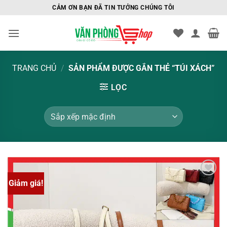
Bỏ
CẢM ƠN BẠN ĐÃ TIN TƯỞNG CHÚNG TÔI
qua
nội
dung
TRANG CHỦ
/
SẢN PHẨM ĐƯỢC GẮN THẺ “TÚI XÁCH”
LỌC
Giảm giá!