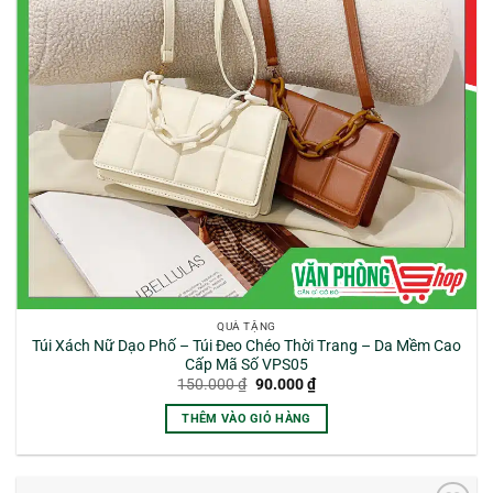
QUÀ TẶNG
Túi Xách Nữ Dạo Phố – Túi Đeo Chéo Thời Trang – Da Mềm Cao
Cấp Mã Số VPS05
Giá
Giá
150.000
₫
90.000
₫
gốc
hiện
là:
tại
THÊM VÀO GIỎ HÀNG
150.000 ₫.
là:
90.000 ₫.