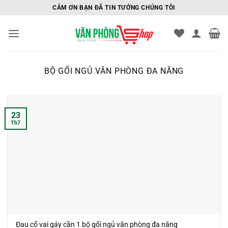
Bỏ
CẢM ƠN BẠN ĐÃ TIN TƯỞNG CHÚNG TÔI
qua
nội
dung
BỘ GỐI NGỦ VĂN PHÒNG ĐA NĂNG
23
Th7
Đau cổ vai gáy cần 1 bộ gối ngủ văn phòng đa năng