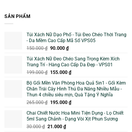
SẢN PHẨM
Túi Xách Nữ Dạo Phố - Túi Đeo Chéo Thời Trang
- Da Mềm Cao Cấp Mã Số VPS05
Giá
Giá
150.000
₫
90.000
₫
gốc
hiện
Túi Xách Nữ Đeo Chéo Sang Trọng Kèm Xích
là:
tại
Trang Trí - Hàng Cao Cấp Da Đẹp - VPS01
150.000 ₫.
là:
Giá
Giá
199.000
₫
155.000
₫
90.000 ₫.
gốc
hiện
Bộ Gối Mền Văn Phòng Hoa Quả 5in1 - Gối Kèm
là:
tại
Chăn Trái Cây Hình Thú Đa Năng Nhiều Mẫu -
199.000 ₫.
là:
Thun 4 chiều siêu mịn, Quà Tặng Ý Nghĩa
155.000 ₫.
Giá
Giá
265.000
₫
195.000
₫
gốc
hiện
Chai Chiết Nước Hoa Mini Tiện Dụng - Lọ Chiết
là:
tại
5ml Sang Chảnh - Dạng Vòi Xịt Phun Sương
265.000 ₫.
là:
Giá
Giá
30.000
₫
21.000
₫
195.000 ₫.