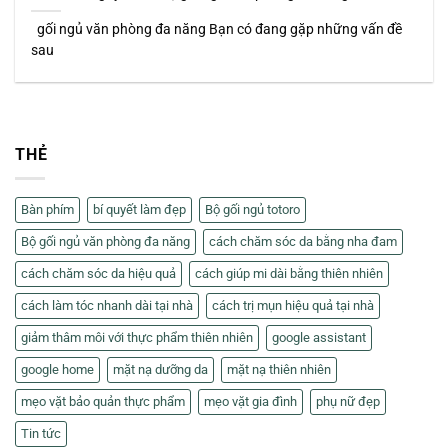
gối ngủ văn phòng đa năng Bạn có đang gặp những vấn đề
sau
THẺ
Bàn phím
bí quyết làm đẹp
Bộ gối ngủ totoro
Bộ gối ngủ văn phòng đa năng
cách chăm sóc da bằng nha đam
cách chăm sóc da hiệu quả
cách giúp mi dài bằng thiên nhiên
cách làm tóc nhanh dài tại nhà
cách trị mụn hiệu quả tại nhà
giảm thâm môi với thực phẩm thiên nhiên
google assistant
google home
mặt nạ dưỡng da
mặt nạ thiên nhiên
mẹo vặt bảo quản thực phẩm
mẹo vặt gia đình
phụ nữ đẹp
Tin tức