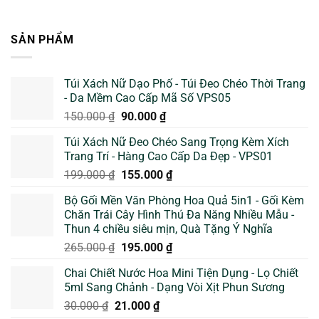
SẢN PHẨM
Túi Xách Nữ Dạo Phố - Túi Đeo Chéo Thời Trang
- Da Mềm Cao Cấp Mã Số VPS05
Giá
Giá
150.000
₫
90.000
₫
gốc
hiện
Túi Xách Nữ Đeo Chéo Sang Trọng Kèm Xích
là:
tại
Trang Trí - Hàng Cao Cấp Da Đẹp - VPS01
150.000 ₫.
là:
Giá
Giá
199.000
₫
155.000
₫
90.000 ₫.
gốc
hiện
Bộ Gối Mền Văn Phòng Hoa Quả 5in1 - Gối Kèm
là:
tại
Chăn Trái Cây Hình Thú Đa Năng Nhiều Mẫu -
199.000 ₫.
là:
Thun 4 chiều siêu mịn, Quà Tặng Ý Nghĩa
155.000 ₫.
Giá
Giá
265.000
₫
195.000
₫
gốc
hiện
Chai Chiết Nước Hoa Mini Tiện Dụng - Lọ Chiết
là:
tại
5ml Sang Chảnh - Dạng Vòi Xịt Phun Sương
265.000 ₫.
là:
Giá
Giá
30.000
₫
21.000
₫
195.000 ₫.