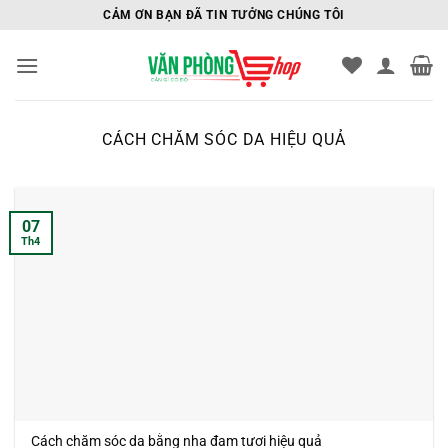
Bỏ
CẢM ƠN BẠN ĐÃ TIN TƯỞNG CHÚNG TÔI
qua
nội
dung
CÁCH CHĂM SÓC DA HIỆU QUẢ
07
Th4
Cách chăm sóc da bằng nha đam tươi hiệu quả