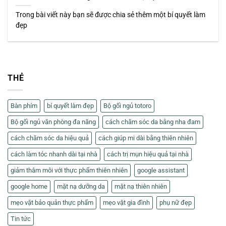
Trong bài viết này bạn sẽ được chia sẻ thêm một bí quyết làm
đẹp
THẺ
Bàn phím
bí quyết làm đẹp
Bộ gối ngủ totoro
Bộ gối ngủ văn phòng đa năng
cách chăm sóc da bằng nha đam
cách chăm sóc da hiệu quả
cách giúp mi dài bằng thiên nhiên
cách làm tóc nhanh dài tại nhà
cách trị mụn hiệu quả tại nhà
giảm thâm môi với thực phẩm thiên nhiên
google assistant
google home
mặt nạ dưỡng da
mặt nạ thiên nhiên
mẹo vặt bảo quản thực phẩm
mẹo vặt gia đình
phụ nữ đẹp
Tin tức