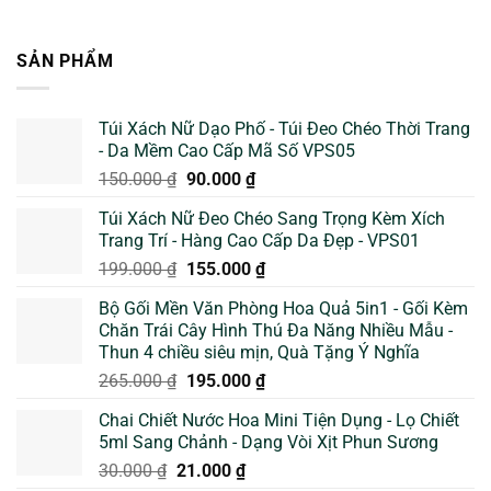
SẢN PHẨM
Túi Xách Nữ Dạo Phố - Túi Đeo Chéo Thời Trang
- Da Mềm Cao Cấp Mã Số VPS05
Giá
Giá
150.000
₫
90.000
₫
gốc
hiện
Túi Xách Nữ Đeo Chéo Sang Trọng Kèm Xích
là:
tại
Trang Trí - Hàng Cao Cấp Da Đẹp - VPS01
150.000 ₫.
là:
Giá
Giá
199.000
₫
155.000
₫
90.000 ₫.
gốc
hiện
Bộ Gối Mền Văn Phòng Hoa Quả 5in1 - Gối Kèm
là:
tại
Chăn Trái Cây Hình Thú Đa Năng Nhiều Mẫu -
199.000 ₫.
là:
Thun 4 chiều siêu mịn, Quà Tặng Ý Nghĩa
155.000 ₫.
Giá
Giá
265.000
₫
195.000
₫
gốc
hiện
Chai Chiết Nước Hoa Mini Tiện Dụng - Lọ Chiết
là:
tại
5ml Sang Chảnh - Dạng Vòi Xịt Phun Sương
265.000 ₫.
là:
Giá
Giá
30.000
₫
21.000
₫
195.000 ₫.