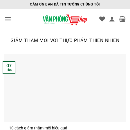
Bỏ
CẢM ƠN BẠN ĐÃ TIN TƯỞNG CHÚNG TÔI
qua
nội
dung
GIẢM THÂM MÔI VỚI THỰC PHẨM THIÊN NHIÊN
07
Th4
10 cách giảm thâm môi hiệu quả