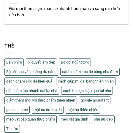
Đôi môi thâm, sạm màu sẽ nhanh hồng hào và sáng mịn hơn
nếu bạn
THẺ
Bàn phím
bí quyết làm đẹp
Bộ gối ngủ totoro
Bộ gối ngủ văn phòng đa năng
cách chăm sóc da bằng nha đam
cách chăm sóc da hiệu quả
cách giúp mi dài bằng thiên nhiên
cách làm tóc nhanh dài tại nhà
cách trị mụn hiệu quả tại nhà
giảm thâm môi với thực phẩm thiên nhiên
google assistant
google home
mặt nạ dưỡng da
mặt nạ thiên nhiên
mẹo vặt bảo quản thực phẩm
mẹo vặt gia đình
phụ nữ đẹp
Tin tức