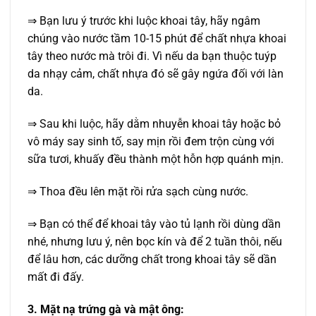
⇒ Bạn lưu ý trước khi luộc khoai tây, hãy ngâm
chúng vào nước tầm 10-15 phút để chất nhựa khoai
tây theo nước mà trôi đi. Vì nếu da bạn thuộc tuýp
da nhạy cảm, chất nhựa đó sẽ gây ngứa đối với làn
da.
⇒ Sau khi luộc, hãy dằm nhuyễn khoai tây hoặc bỏ
vô máy say sinh tố, say mịn rồi đem trộn cùng với
sữa tươi, khuấy đều thành một hỗn hợp quánh mịn.
⇒ Thoa đều lên mặt rồi rửa sạch cùng nước.
⇒ Bạn có thể để khoai tây vào tủ lạnh rồi dùng dần
nhé, nhưng lưu ý, nên bọc kín và để 2 tuần thôi, nếu
để lâu hơn, các dưỡng chất trong khoai tây sẽ dần
mất đi đấy.
3. Mặt nạ trứng gà và mật ông: