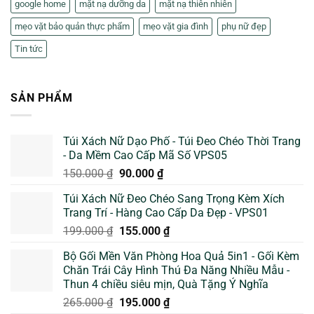
google home
mặt nạ dưỡng da
mặt nạ thiên nhiên
mẹo vặt bảo quản thực phẩm
mẹo vặt gia đình
phụ nữ đẹp
Tin tức
SẢN PHẨM
Túi Xách Nữ Dạo Phố - Túi Đeo Chéo Thời Trang
- Da Mềm Cao Cấp Mã Số VPS05
Giá
Giá
150.000
₫
90.000
₫
gốc
hiện
Túi Xách Nữ Đeo Chéo Sang Trọng Kèm Xích
là:
tại
Trang Trí - Hàng Cao Cấp Da Đẹp - VPS01
150.000 ₫.
là:
Giá
Giá
199.000
₫
155.000
₫
90.000 ₫.
gốc
hiện
Bộ Gối Mền Văn Phòng Hoa Quả 5in1 - Gối Kèm
là:
tại
Chăn Trái Cây Hình Thú Đa Năng Nhiều Mẫu -
199.000 ₫.
là:
Thun 4 chiều siêu mịn, Quà Tặng Ý Nghĩa
155.000 ₫.
Giá
Giá
265.000
₫
195.000
₫