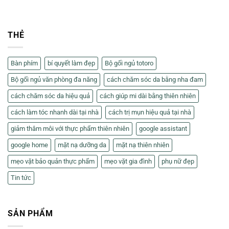
THẺ
Bàn phím
bí quyết làm đẹp
Bộ gối ngủ totoro
Bộ gối ngủ văn phòng đa năng
cách chăm sóc da bằng nha đam
cách chăm sóc da hiệu quả
cách giúp mi dài bằng thiên nhiên
cách làm tóc nhanh dài tại nhà
cách trị mụn hiệu quả tại nhà
giảm thâm môi với thực phẩm thiên nhiên
google assistant
google home
mặt nạ dưỡng da
mặt nạ thiên nhiên
mẹo vặt bảo quản thực phẩm
mẹo vặt gia đình
phụ nữ đẹp
Tin tức
SẢN PHẨM