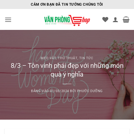
Bỏ
CẢM ƠN BẠN ĐÃ TIN TƯỞNG CHÚNG TÔI
qua
nội
dung
MẸO VẶT
,
THỦ THUẬT
,
TIN TỨC
8/3 – Tôn vinh phái đẹp với những món
quà ý nghĩa
ĐĂNG VÀO
01/03/2024
BỞI
PHƯỚC DƯỠNG