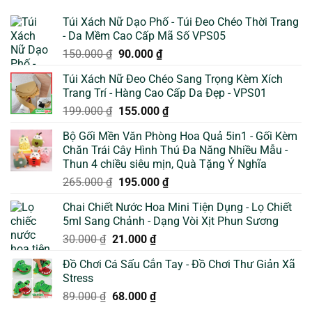
Túi Xách Nữ Dạo Phố - Túi Đeo Chéo Thời Trang
- Da Mềm Cao Cấp Mã Số VPS05
Giá
Giá
150.000
₫
90.000
₫
gốc
hiện
Túi Xách Nữ Đeo Chéo Sang Trọng Kèm Xích
là:
tại
Trang Trí - Hàng Cao Cấp Da Đẹp - VPS01
150.000 ₫.
là:
Giá
Giá
199.000
₫
155.000
₫
90.000 ₫.
gốc
hiện
Bộ Gối Mền Văn Phòng Hoa Quả 5in1 - Gối Kèm
là:
tại
Chăn Trái Cây Hình Thú Đa Năng Nhiều Mẫu -
199.000 ₫.
là:
Thun 4 chiều siêu mịn, Quà Tặng Ý Nghĩa
155.000 ₫.
Giá
Giá
265.000
₫
195.000
₫
gốc
hiện
Chai Chiết Nước Hoa Mini Tiện Dụng - Lọ Chiết
là:
tại
5ml Sang Chảnh - Dạng Vòi Xịt Phun Sương
265.000 ₫.
là:
Giá
Giá
30.000
₫
21.000
₫
195.000 ₫.
gốc
hiện
Đồ Chơi Cá Sấu Cắn Tay - Đồ Chơi Thư Giản Xã
là:
tại
Stress
30.000 ₫.
là:
Giá
Giá
89.000
₫
68.000
₫
21.000 ₫.
gốc
hiện