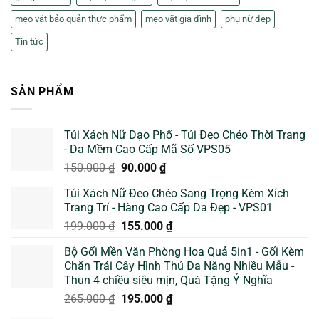
mẹo vặt bảo quản thực phẩm
mẹo vặt gia đình
phụ nữ đẹp
Tin tức
SẢN PHẨM
Túi Xách Nữ Dạo Phố - Túi Đeo Chéo Thời Trang
- Da Mềm Cao Cấp Mã Số VPS05
Giá
Giá
150.000
₫
90.000
₫
gốc
hiện
Túi Xách Nữ Đeo Chéo Sang Trọng Kèm Xích
là:
tại
Trang Trí - Hàng Cao Cấp Da Đẹp - VPS01
150.000 ₫.
là:
Giá
Giá
199.000
₫
155.000
₫
90.000 ₫.
gốc
hiện
Bộ Gối Mền Văn Phòng Hoa Quả 5in1 - Gối Kèm
là:
tại
Chăn Trái Cây Hình Thú Đa Năng Nhiều Mẫu -
199.000 ₫.
là:
Thun 4 chiều siêu mịn, Quà Tặng Ý Nghĩa
155.000 ₫.
Giá
Giá
265.000
₫
195.000
₫
gốc
hiện