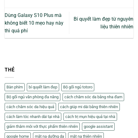
Dùng Galaxy S10 Plus mà
Bí quyết làm đẹp từ nguyên
không biết 10 mẹo hay này
liệu thiên nhiên
thì quá phí
THẺ
Bàn phím
bí quyết làm đẹp
Bộ gối ngủ totoro
Bộ gối ngủ văn phòng đa năng
cách chăm sóc da bằng nha đam
cách chăm sóc da hiệu quả
cách giúp mi dài bằng thiên nhiên
cách làm tóc nhanh dài tại nhà
cách trị mụn hiệu quả tại nhà
giảm thâm môi với thực phẩm thiên nhiên
google assistant
google home
mặt nạ dưỡng da
mặt nạ thiên nhiên