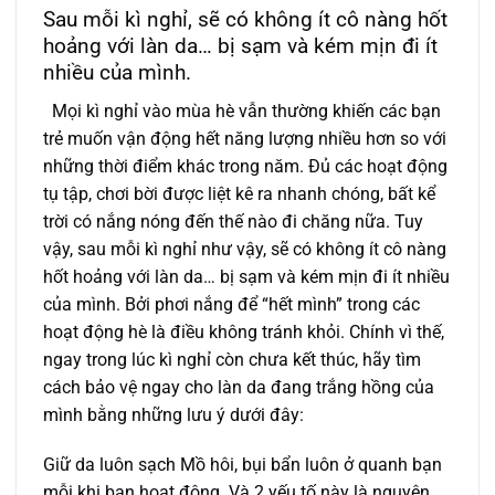
Sau mỗi kì nghỉ, sẽ có không ít cô nàng hốt
hoảng với làn da… bị sạm và kém mịn đi ít
nhiều của mình.
Mọi kì nghỉ vào mùa hè vẫn thường khiến các bạn
trẻ muốn vận động hết năng lượng nhiều hơn so với
những thời điểm khác trong năm. Đủ các hoạt động
tụ tập, chơi bời được liệt kê ra nhanh chóng, bất kể
trời có nắng nóng đến thế nào đi chăng nữa. Tuy
vậy, sau mỗi kì nghỉ như vậy, sẽ có không ít cô nàng
hốt hoảng với làn da… bị sạm và kém mịn đi ít nhiều
của mình. Bởi phơi nắng để “hết mình” trong các
hoạt động hè là điều không tránh khỏi. Chính vì thế,
ngay trong lúc kì nghỉ còn chưa kết thúc, hãy tìm
cách bảo vệ ngay cho làn da đang trắng hồng của
mình bằng những lưu ý dưới đây:
Giữ da luôn sạch Mồ hôi, bụi bẩn luôn ở quanh bạn
mỗi khi bạn hoạt động. Và 2 yếu tố này là nguyên