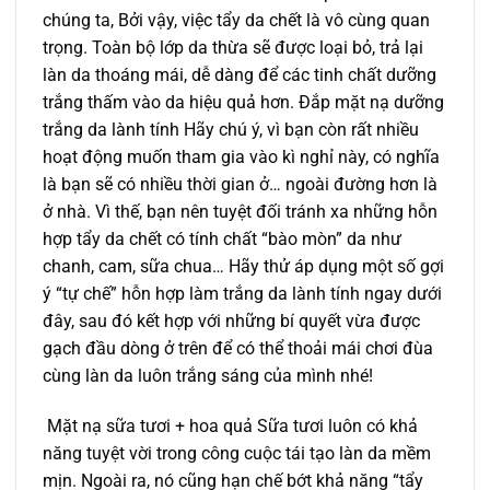
chúng ta, Bởi vậy, việc tẩy da chết là vô cùng quan
trọng. Toàn bộ lớp da thừa sẽ được loại bỏ, trả lại
làn da thoáng mái, dễ dàng để các tinh chất dưỡng
trắng thấm vào da hiệu quả hơn. Đắp mặt nạ dưỡng
trắng da lành tính Hãy chú ý, vì bạn còn rất nhiều
hoạt động muốn tham gia vào kì nghỉ này, có nghĩa
là bạn sẽ có nhiều thời gian ở… ngoài đường hơn là
ở nhà. Vì thế, bạn nên tuyệt đối tránh xa những hỗn
hợp tẩy da chết có tính chất “bào mòn” da như
chanh, cam, sữa chua… Hãy thử áp dụng một số gợi
ý “tự chế” hỗn hợp làm trắng da lành tính ngay dưới
đây, sau đó kết hợp với những bí quyết vừa được
gạch đầu dòng ở trên để có thể thoải mái chơi đùa
cùng làn da luôn trắng sáng của mình nhé!
Mặt nạ sữa tươi + hoa quả Sữa tươi luôn có khả
năng tuyệt vời trong công cuộc tái tạo làn da mềm
mịn. Ngoài ra, nó cũng hạn chế bớt khả năng “tẩy