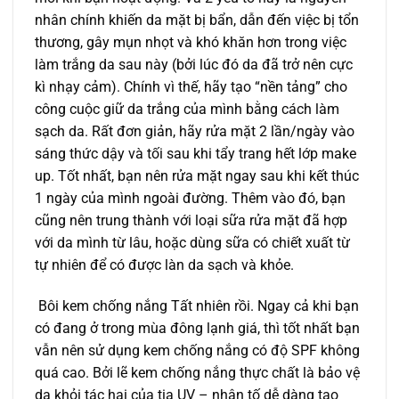
nhân chính khiến da mặt bị bẩn, dẫn đến việc bị tổn
thương, gây mụn nhọt và khó khăn hơn trong việc
làm trắng da sau này (bởi lúc đó da đã trở nên cực
kì nhạy cảm). Chính vì thế, hãy tạo “nền tảng” cho
công cuộc giữ da trắng của mình bằng cách làm
sạch da. Rất đơn giản, hãy rửa mặt 2 lần/ngày vào
sáng thức dậy và tối sau khi tẩy trang hết lớp make
up. Tốt nhất, bạn nên rửa mặt ngay sau khi kết thúc
1 ngày của mình ngoài đường. Thêm vào đó, bạn
cũng nên trung thành với loại sữa rửa mặt đã hợp
với da mình từ lâu, hoặc dùng sữa có chiết xuất từ
tự nhiên để có được làn da sạch và khỏe.
Bôi kem chống nắng Tất nhiên rồi. Ngay cả khi bạn
có đang ở trong mùa đông lạnh giá, thì tốt nhất bạn
vẫn nên sử dụng kem chống nắng có độ SPF không
quá cao. Bởi lẽ kem chống nắng thực chất là bảo vệ
da khỏi tác hại của tia UV – nhân tố dễ dàng tạo