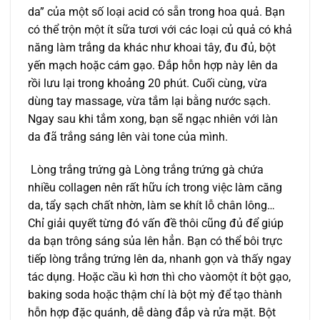
da” của một số loại acid có sẵn trong hoa quả. Bạn
có thể trộn một ít sữa tươi với các loại củ quả có khả
năng làm trắng da khác như khoai tây, đu đủ, bột
yến mạch hoặc cám gạo. Đắp hỗn hợp này lên da
rồi lưu lại trong khoảng 20 phút. Cuối cùng, vừa
dùng tay massage, vừa tắm lại bằng nước sạch.
Ngay sau khi tắm xong, bạn sẽ ngạc nhiên với làn
da đã trắng sáng lên vài tone của mình.
Lòng trắng trứng gà Lòng trắng trứng gà chứa
nhiều collagen nên rất hữu ích trong việc làm căng
da, tẩy sạch chất nhờn, làm se khít lỗ chân lông…
Chỉ giải quyết từng đó vấn đề thôi cũng đủ để giúp
da bạn trông sáng sủa lên hẳn. Bạn có thể bôi trực
tiếp lòng trắng trứng lên da, nhanh gọn và thấy ngay
tác dụng. Hoặc cầu kì hơn thì cho vàomột ít bột gạo,
baking soda hoặc thậm chí là bột mỳ để tạo thành
hỗn hợp đặc quánh, dễ dàng đắp và rửa mặt. Bột